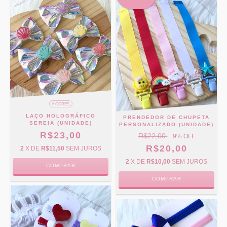
6 CORES
LAÇO HOLOGRÁFICO
PRENDEDOR DE CHUPETA
SEREIA (UNIDADE)
PERSONALIZADO (UNIDADE)
R$23,00
R$22,00
9
% OFF
R$20,00
2
X DE
R$11,50
SEM JUROS
2
X DE
R$10,00
SEM JUROS
COMPRAR
COMPRAR