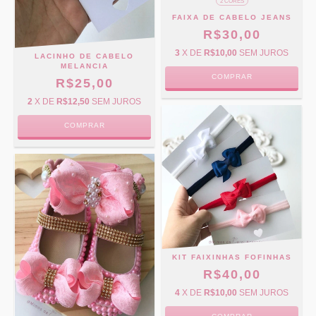
2 CORES
FAIXA DE CABELO JEANS
R$30,00
3
X DE
R$10,00
SEM JUROS
LACINHO DE CABELO
MELANCIA
COMPRAR
R$25,00
2
X DE
R$12,50
SEM JUROS
COMPRAR
KIT FAIXINHAS FOFINHAS
R$40,00
4
X DE
R$10,00
SEM JUROS