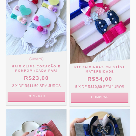
4 CORES
HAIR CLIPS CORAÇÃO E
KIT FAIXINHAS RN SAÍDA
POMPOM (CADA PAR)
MATERNIDADE
R$23,00
R$54,00
2
X DE
R$11,50
SEM JUROS
5
X DE
R$10,80
SEM JUROS
COMPRAR
COMPRAR