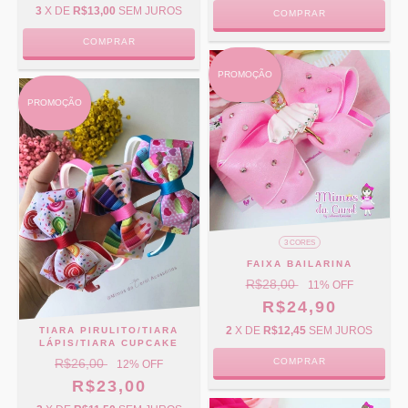
3
X DE
R$13,00
SEM JUROS
COMPRAR
COMPRAR
PROMOÇÃO
PROMOÇÃO
3 CORES
FAIXA BAILARINA
R$28,00
11
% OFF
R$24,90
2
X DE
R$12,45
SEM JUROS
TIARA PIRULITO/TIARA
LÁPIS/TIARA CUPCAKE
COMPRAR
R$26,00
12
% OFF
R$23,00