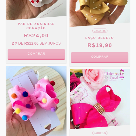
PAR DE XUXINHAS
CORAÇÃO
13 CORES
R$24,00
LAÇO DESEJO
2
X DE
R$12,00
SEM JUROS
R$19,90
COMPRAR
COMPRAR
34 CORES