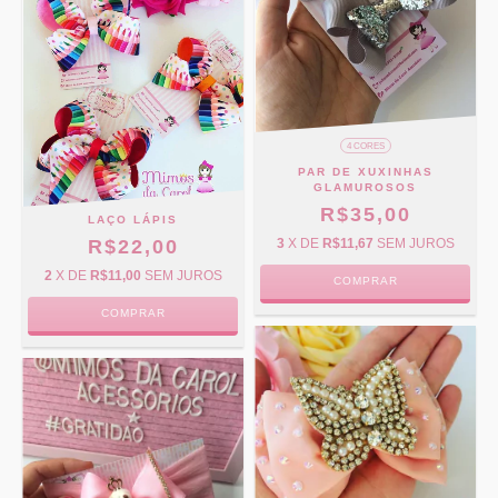
4 CORES
PAR DE XUXINHAS
GLAMUROSOS
R$35,00
LAÇO LÁPIS
R$22,00
3
X DE
R$11,67
SEM JUROS
2
X DE
R$11,00
SEM JUROS
COMPRAR
COMPRAR