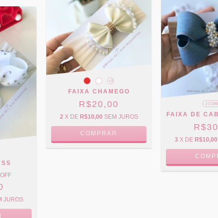
+2
FAIXA CHAMEGO
R$20,00
2 COR
FAIXA DE CA
2
X DE
R$10,00
SEM JUROS
R$30
COMPRAR
3
X DE
R$10,00
COMP
ASS
 OFF
0
M JUROS
R