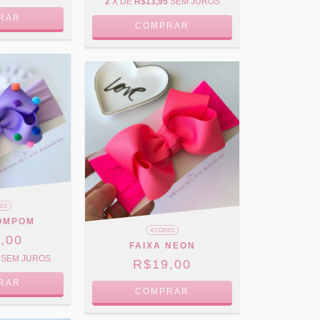
2
X DE
R$13,95
SEM JUROS
RAR
COMPRAR
RES
POMPOM
4 CORES
,00
FAIXA NEON
SEM JUROS
R$19,00
RAR
COMPRAR