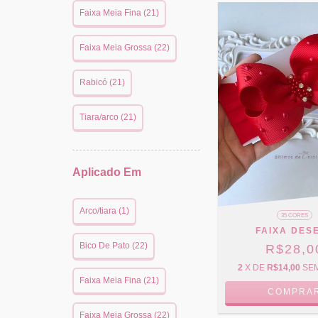
Faixa Meia Fina (21)
Faixa Meia Grossa (22)
Rabicó (21)
Tiara/arco (21)
Aplicado Em
Arco/tiara (1)
35 CORES
FAIXA DES
Bico De Pato (22)
R$28,0
2
X DE
R$14,00
SE
Faixa Meia Fina (21)
COMPRA
Faixa Meia Grossa (22)