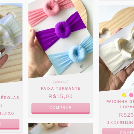
20 CORES
FAIXA TURBANTE
R$15,00
PÉROLAS
FAIXINHA 
0
FORM
COMPRAR
M JUROS
R$23
2
X DE
R$11,50
R
COMP