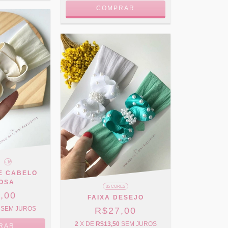
COMPRAR
+16
DE CABELO
OSA
35 CORES
,00
FAIXA DESEJO
SEM JUROS
R$27,00
2
X DE
R$13,50
SEM JUROS
RAR