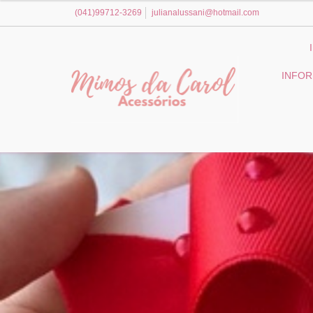
(041)99712-3269
julianalussani@hotmail.com
INFO