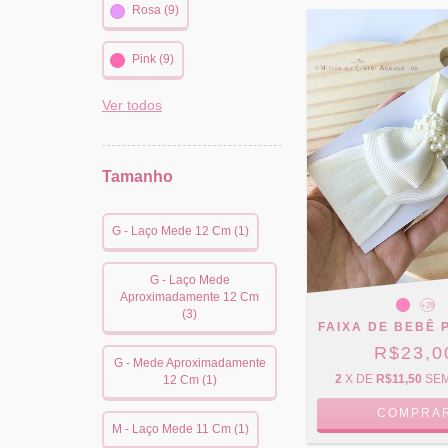
Rosa (9)
Pink (9)
Ver todos
Tamanho
G - Laço Mede 12 Cm (1)
G - Laço Mede
Aproximadamente 12 Cm
+29
(3)
FAIXA DE BEBÊ 
R$23,0
G - Mede Aproximadamente
2
X DE
R$11,50
SE
12 Cm (1)
COMPRA
M - Laço Mede 11 Cm (1)