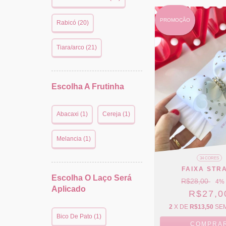
PROMOÇÃO
Rabicó (20)
Tiara/arco (21)
Escolha A Frutinha
Abacaxi (1)
Cereja (1)
Melancia (1)
34 CORES
FAIXA STR
Escolha O Laço Será
R$28,00
4
%
Aplicado
R$27,0
2
X DE
R$13,50
SE
Bico De Pato (1)
COMPRA