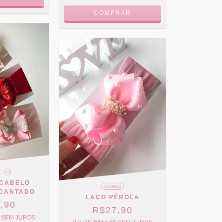
COMPRAR
+1
 CABELO
3 CORES
NCANTADO
LAÇO PÉROLA
,90
R$27,90
SEM JUROS