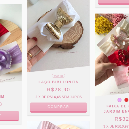
4 CORES
LAÇO BIBI LONITA
R$28,90
IM
2
X DE
R$14,45
SEM JUROS
0
FAIXA DE
COMPRAR
JARDIM E
R
R$32
3
X DE
R$10,97