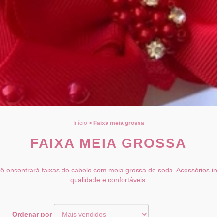
Início
>
Faixa meia grossa
FAIXA MEIA GROSSA
ê encontrará faixas de cabelo com meia grossa de seda. Acessórios in
qualidade e confortáveis.
Ordenar por