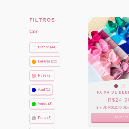
FILTROS
Cor
Branco (44)
Laranja (22)
Rose (2)
+26
Azul (1)
FAIXA DE BEB
R$24,9
Verde (3)
2
X DE
R$12,45
SE
COMPRA
Prata (3)