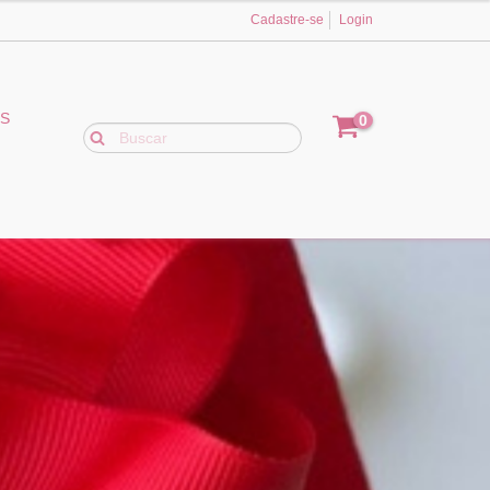
Cadastre-se
Login
ES
0