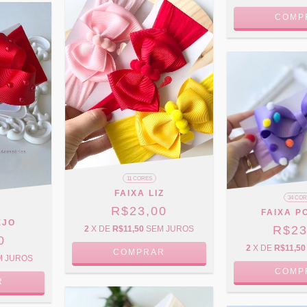
COMP
11 CORES
FAIXA LIZ
34 CO
R$23,00
FAIXA 
EJO
R$23
2
X DE
R$11,50
SEM JUROS
0
2
X DE
R$11,50
COMPRAR
M JUROS
COMP
R