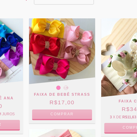
+29
FAIXA DE BEBÊ STRASS
Ê ANA
FAIXA 
R$17,00
0
R$34
COMPRAR
M JUROS
3
X DE
R$11,63
R
COMP