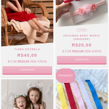
3 CORES
FAIXINHA BABY MARIA
(UNIDADE)
R$20,00
TIARA ESTRELA
2
X DE
R$10,00
SEM JUROS
R$40,00
COMPRAR
4
X DE
R$10,00
SEM JUROS
COMPRAR
PROMOÇÃO