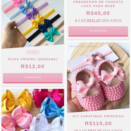
PRENDEDOR DE CHUPETA
LUXO PARA BEBÊ
R$45,00
4
X DE
R$11,25
SEM JUROS
22 CORES
FAIXA FRUFRU (UNIDADE)
R$12,00
COMPRAR
KIT SAPATINHO PRINCESA
R$110,00