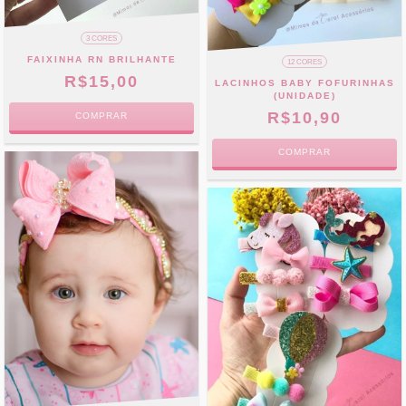
3 CORES
FAIXINHA RN BRILHANTE
12 CORES
R$15,00
LACINHOS BABY FOFURINHAS
(UNIDADE)
R$10,90
COMPRAR
COMPRAR