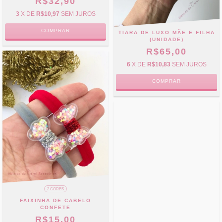
R$32,90
3
X DE
R$10,97
SEM JUROS
COMPRAR
TIARA DE LUXO MÃE E FILHA
(UNIDADE)
R$65,00
6
X DE
R$10,83
SEM JUROS
COMPRAR
2 CORES
FAIXINHA DE CABELO
CONFETE
R$15,00