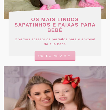
OS MAIS LINDOS
SAPATINHOS E FAIXAS PARA
BEBÊ
Diversos acessórios perfeitos para o enxoval
da sua bebê
QUERO PARA MIM!