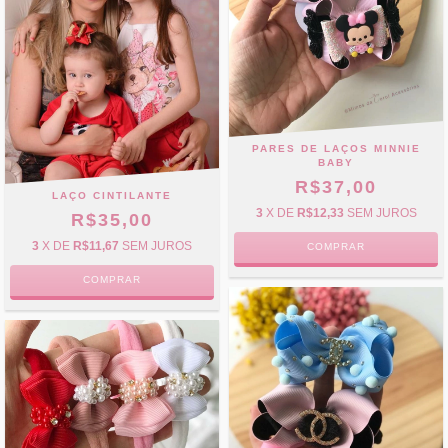
PARES DE LAÇOS MINNIE
BABY
R$37,00
LAÇO CINTILANTE
3
X DE
R$12,33
SEM JUROS
R$35,00
3
X DE
R$11,67
SEM JUROS
COMPRAR
COMPRAR