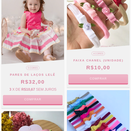
4 CORES
FAIXA CHANEL (UNIDADE)
R$10,00
5 CORES
PARES DE LAÇOS LELÊ
COMPRAR
R$32,00
3
X DE
R$10,67
SEM JUROS
COMPRAR