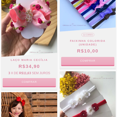
11 CORES
FAIXINHA COLORIDA
(UNIDADE)
R$10,00
LAÇO MARIA CECÍLIA
COMPRAR
R$34,90
3
X DE
R$11,63
SEM JUROS
COMPRAR