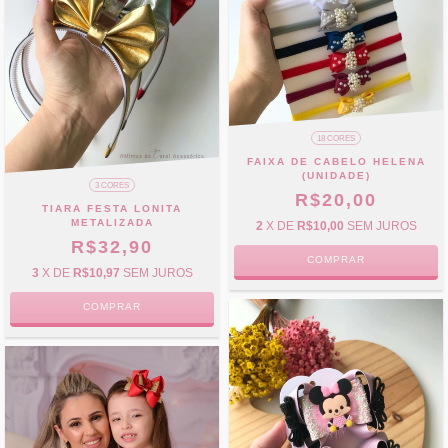
18 CORES
FAIXA DE CABELO HELENA
(UNIDADE)
3 CORES
R$20,00
TIARA FESTA LONITA
METALIZADA
2
X DE
R$10,00
SEM JUROS
R$32,90
COMPRAR
3
X DE
R$10,97
SEM JUROS
COMPRAR