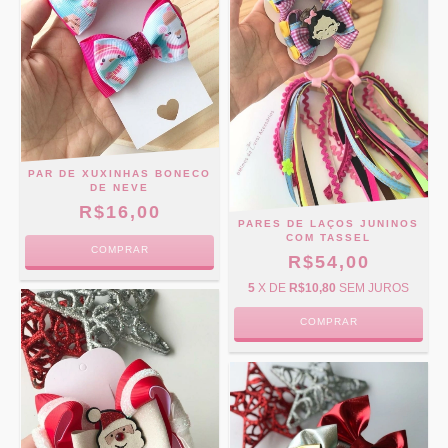
PAR DE XUXINHAS BONECO
DE NEVE
R$16,00
PARES DE LAÇOS JUNINOS
COM TASSEL
COMPRAR
R$54,00
5
X DE
R$10,80
SEM JUROS
COMPRAR