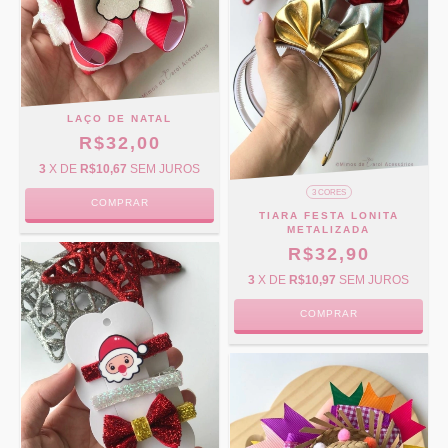
LAÇO DE NATAL
R$32,00
3
X DE
R$10,67
SEM JUROS
3 CORES
COMPRAR
TIARA FESTA LONITA
METALIZADA
R$32,90
3
X DE
R$10,97
SEM JUROS
COMPRAR