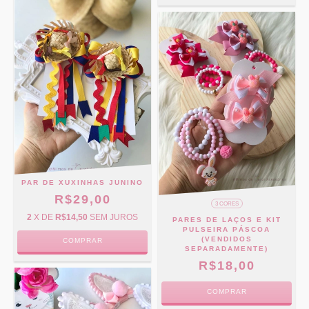
PAR DE XUXINHAS JUNINO
R$29,00
3 CORES
2
X DE
R$14,50
SEM JUROS
PARES DE LAÇOS E KIT
PULSEIRA PÁSCOA
(VENDIDOS
COMPRAR
SEPARADAMENTE)
R$18,00
COMPRAR