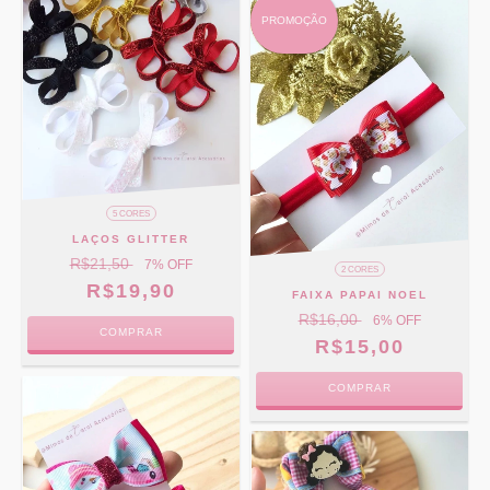
PROMOÇÃO
5 CORES
LAÇOS GLITTER
R$21,50
7
% OFF
2 CORES
R$19,90
FAIXA PAPAI NOEL
R$16,00
6
% OFF
COMPRAR
R$15,00
COMPRAR