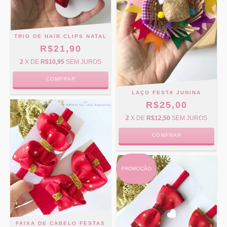
TRIO DE HAIR CLIPS NATAL
R$21,90
2
X DE
R$10,95
SEM JUROS
LAÇO FESTA JUNINA
R$25,00
2
X DE
R$12,50
SEM JUROS
COMPRAR
PROMOÇÃO
FAIXA DE CABELO FESTAS