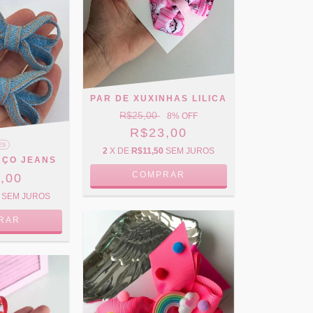
PAR DE XUXINHAS LILICA
R$25,00
8
% OFF
R$23,00
ES
2
X DE
R$11,50
SEM JUROS
AÇO JEANS
COMPRAR
,00
SEM JUROS
RAR