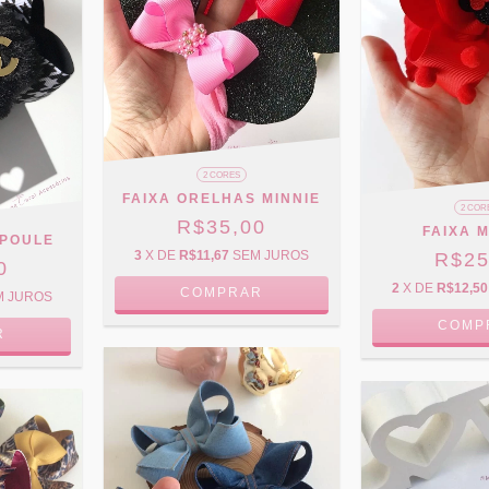
2 CORES
FAIXA ORELHAS MINNIE
2 COR
R$35,00
FAIXA M
 POULE
3
X DE
R$11,67
SEM JUROS
R$25
0
2
X DE
R$12,50
COMPRAR
M JUROS
COMP
R