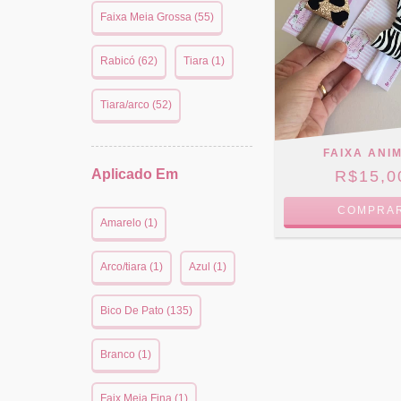
Faixa Meia Grossa (55)
Rabicó (62)
Tiara (1)
Tiara/arco (52)
FAIXA ANI
Aplicado Em
R$15,0
COMPRA
Amarelo (1)
Arco/tiara (1)
Azul (1)
Bico De Pato (135)
Branco (1)
Faix Meia Fina (1)