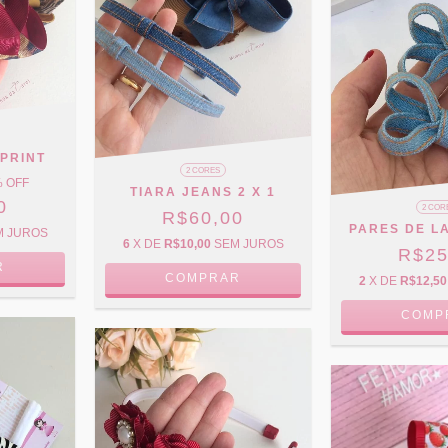
PRINT
2 CORES
 OFF
TIARA JEANS 2 X 1
0
2 COR
R$60,00
PARES DE L
M JUROS
6
X DE
R$10,00
SEM JUROS
R$25
R
COMPRAR
2
X DE
R$12,50
COMP