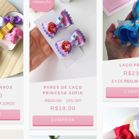
PROMOÇÃO
LAÇO F
R$23
2
X DE
R$11,50
INHOS
PARES DE LAÇO
COMP
PRINCESA SOFIA
0
R$20,00
10
% OFF
M JUROS
R$18,00
COMPRAR