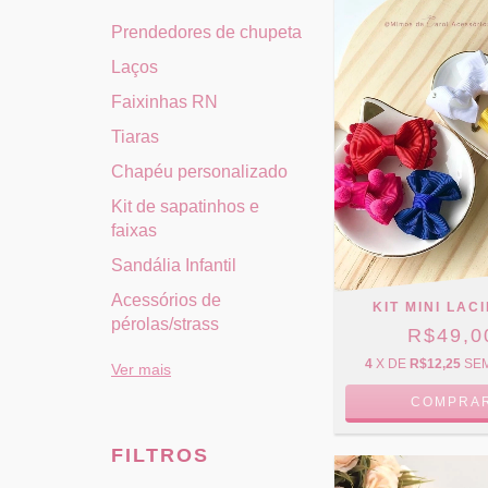
Prendedores de chupeta
Laços
Faixinhas RN
Tiaras
Chapéu personalizado
Kit de sapatinhos e
faixas
Sandália Infantil
Acessórios de
KIT MINI LAC
pérolas/strass
R$49,0
4
X DE
R$12,25
SE
Ver mais
FILTROS