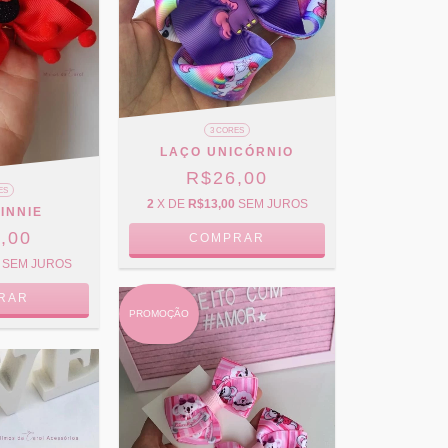
3 CORES
LAÇO UNICÓRNIO
R$26,00
ES
2
X DE
R$13,00
SEM JUROS
INNIE
,00
COMPRAR
SEM JUROS
RAR
PROMOÇÃO