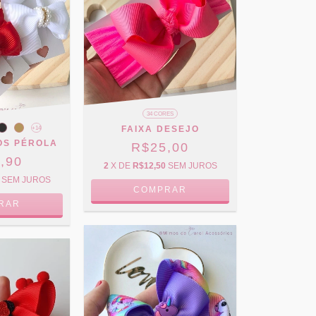
34 CORES
FAIXA DESEJO
+14
OS PÉROLA
R$25,00
,90
2
X DE
R$12,50
SEM JUROS
SEM JUROS
COMPRAR
RAR