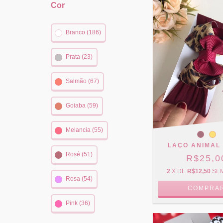
Cor
Branco (186)
Prata (23)
Salmão (67)
Goiaba (59)
Melancia (55)
LAÇO ANIMAL 
Rosé (51)
R$25,0
2
X DE
R$12,50
SE
Rosa (54)
COMPRA
Pink (36)