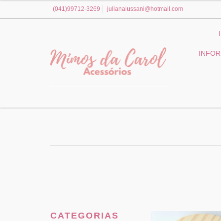
(041)99712-3269
julianalussani@hotmail.com
INFO
CATEGORIAS