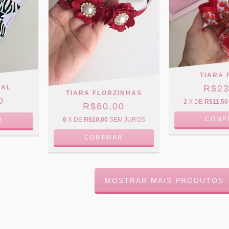
TIARA 
R$23
MAL
TIARA FLORZINHAS
0
2
X DE
R$11,50
R$60,00
COMP
6
X DE
R$10,00
SEM JUROS
R
MOSTRAR MAIS PRODUTOS