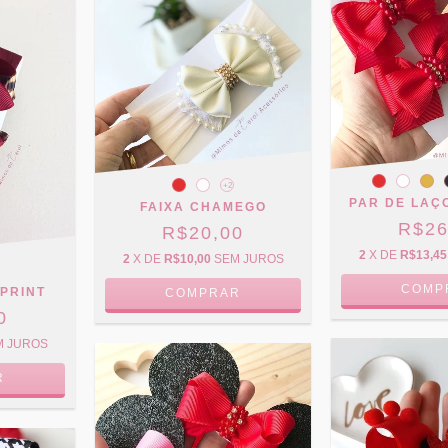
+2
PAR DE LAÇ
FAIXA CHAMEGO
R$26
R$20,00
2
X DE
R$13,45
2
X DE
R$10,00
SEM JUROS
COMP
PRINT
COMPRAR
0
M JUROS
R