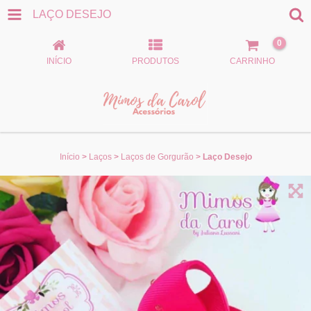
LAÇO DESEJO
0
INÍCIO
PRODUTOS
CARRINHO
Início
>
Laços
>
Laços de Gorgurão
>
Laço Desejo