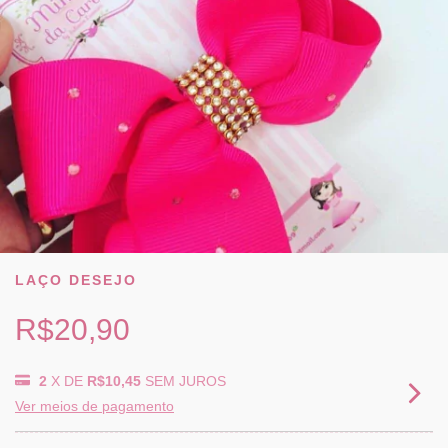
LAÇO DESEJO
R$20,90
2
X DE
R$10,45
SEM JUROS
Ver meios de pagamento