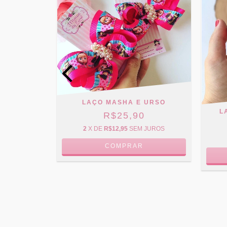
LAÇO MASHA E URSO
L
R$25,90
2
X DE
R$12,95
SEM JUROS
COMPRAR
NIO
0
 JUROS