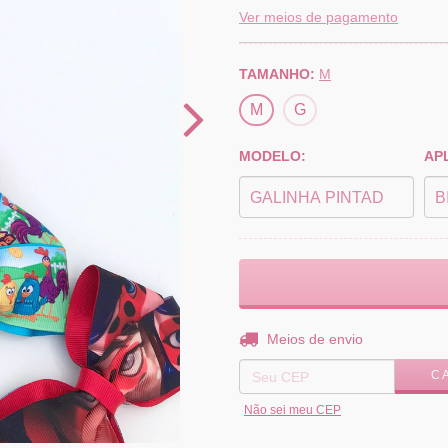
Ver meios de pagamento
TAMANHO:
M
M
G
MODELO:
AP
Entregas para o CEP:
Meios de envio
C
Não sei meu CEP