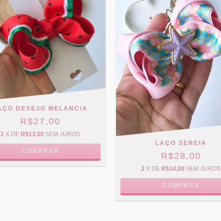
AÇO DESEJO MELANCIA
R$27,00
2
X DE
R$13,50
SEM JUROS
LAÇO SEREIA
COMPRAR
R$28,00
2
X DE
R$14,00
SEM JUROS
COMPRAR