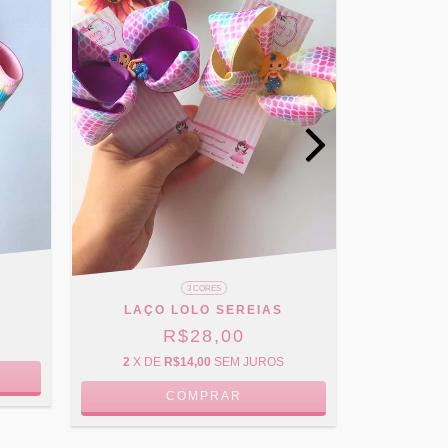
LAÇO P
3 CORES
LAÇO LOLO SEREIAS
2
X D
R$28,00
2
X DE
R$14,00
SEM JUROS
COMPRAR