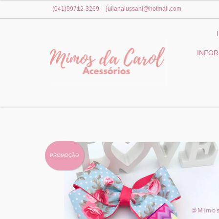
(041)99712-3269
julianalussani@hotmail.com
INFO
PROMOÇÃO