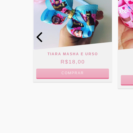
TIARA MASHA E URSO
R$18,00
COMPRAR
NHA
0
 JUROS