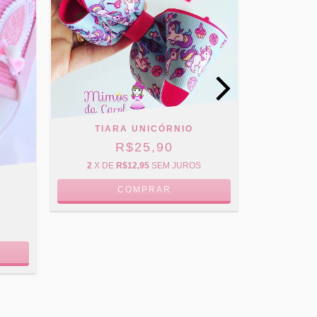
TIARA UNICÓRNIO
TIARA M
R$25,90
2
X DE
R$12,95
SEM JUROS
7
X D
COMPRAR