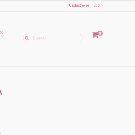
Cadastre-se
Login
ES
0
A
S