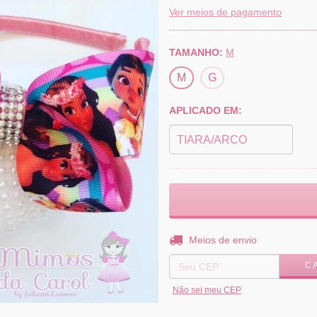
Ver meios de pagamento
TAMANHO:
M
M
G
APLICADO EM:
Entregas para o CEP:
Meios de envio
C
Não sei meu CEP