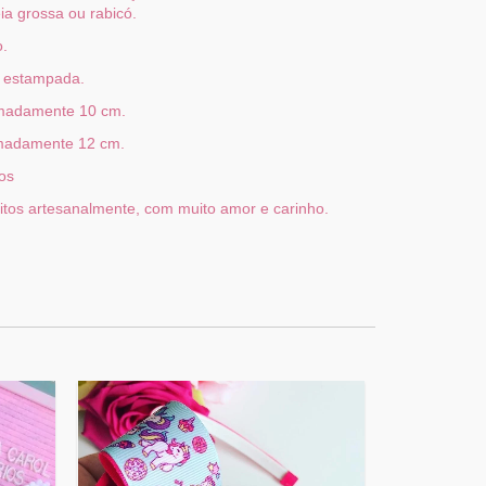
eia grossa ou rabicó.
o.
a estampada.
madamente 10 cm.
amente 12 cm.
os
itos artesanalmente, com muito amor e carinho.