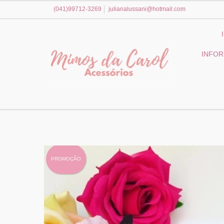
(041)99712-3269
julianalussani@hotmail.com
INFO
PROMOÇÃO