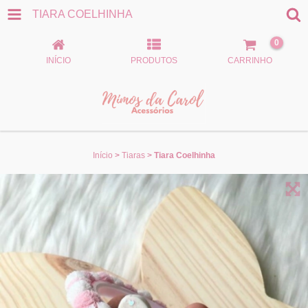
TIARA COELHINHA
0
INÍCIO
PRODUTOS
CARRINHO
Início
>
Tiaras
>
Tiara Coelhinha