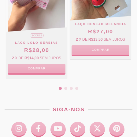
LAÇO DESEJO MELANCIA
R$27,00
3 CORES
2
X DE
R$13,50
SEM JUROS
E
LAÇO LOLO SEREIAS
R$28,00
COMPRAR
2
X DE
R$14,00
SEM JUROS
COMPRAR
SIGA-NOS