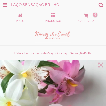
LAÇO SENSAÇÃO BRILHO
0
INÍCIO
PRODUTOS
CARRINHO
Início
>
Laços
>
Laços de Gorgurão
>
Laço Sensação Brilho