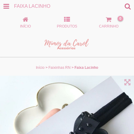
FAIXA LACINHO
0
INÍCIO
PRODUTOS
CARRINHO
Início
>
Faixinhas RN
>
Faixa Lacinho