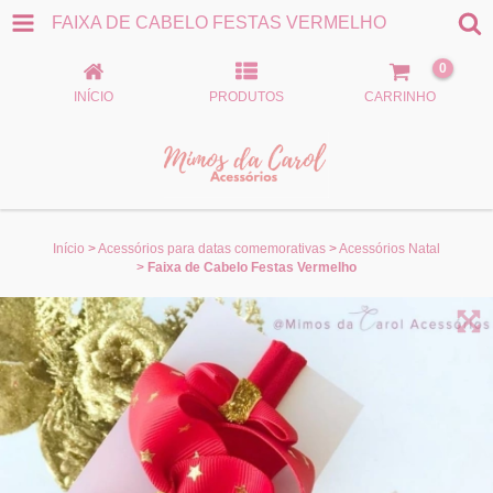
FAIXA DE CABELO FESTAS VERMELHO
0
INÍCIO
PRODUTOS
CARRINHO
Início
>
Acessórios para datas comemorativas
>
Acessórios Natal
>
Faixa de Cabelo Festas Vermelho