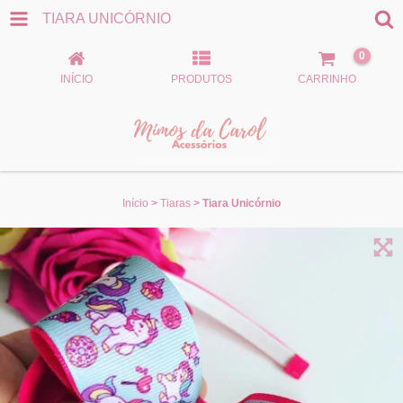
TIARA UNICÓRNIO
0
INÍCIO
PRODUTOS
CARRINHO
Início
>
Tiaras
>
Tiara Unicórnio