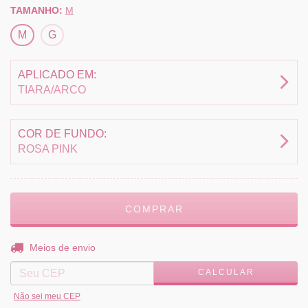
TAMANHO:
M
M
G
APLICADO EM:
TIARA/ARCO
COR DE FUNDO:
ROSA PINK
ALTERAR CEP
Entregas para o CEP:
Meios de envio
CALCULAR
Não sei meu CEP