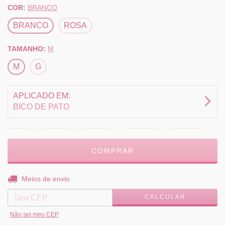
COR:
BRANCO
BRANCO
ROSA
TAMANHO:
M
M
G
APLICADO EM:
BICO DE PATO
ALTERAR CEP
Entregas para o CEP:
Meios de envio
CALCULAR
Não sei meu CEP