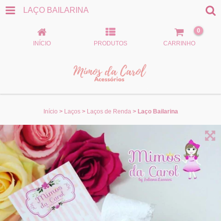
LAÇO BAILARINA
0
INÍCIO
PRODUTOS
CARRINHO
Início
>
Laços
>
Laços de Renda
>
Laço Bailarina