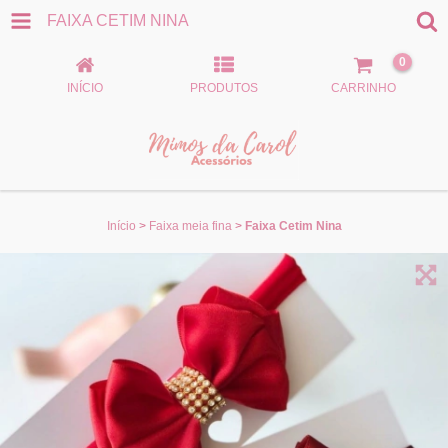
FAIXA CETIM NINA
0
INÍCIO
PRODUTOS
CARRINHO
Início
>
Faixa meia fina
>
Faixa Cetim Nina