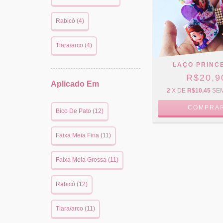
Rabicó (4)
Tiara/arco (4)
LAÇO PRINC
R$20,9
Aplicado Em
2
X DE
R$10,45
SE
COMPRA
Bico De Pato (12)
Faixa Meia Fina (11)
Faixa Meia Grossa (11)
Rabicó (12)
Tiara/arco (11)