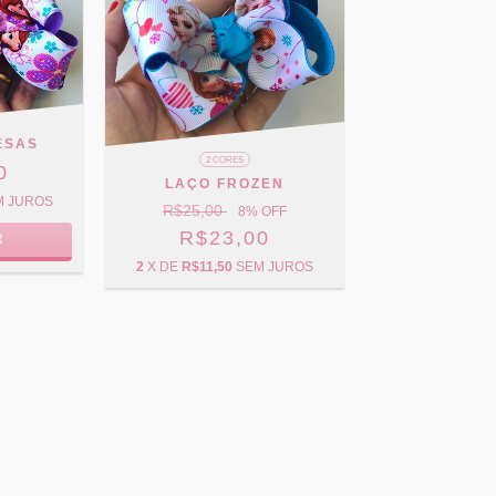
ESAS
2 CORES
0
LAÇO FROZEN
M JUROS
R$25,00
8
% OFF
R$23,00
R
2
X DE
R$11,50
SEM JUROS