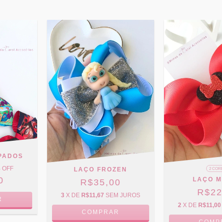
PADOS
 OFF
LAÇO FROZEN
2 COR
0
LAÇO M
R$35,00
R$22
3
X DE
R$11,67
SEM JUROS
R
2
X DE
R$11,00
COMPRAR