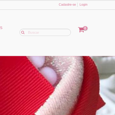
Cadastre-se
Login
ES
0