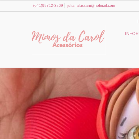
(041)99712-3269
julianalussani@hotmail.com
INFO