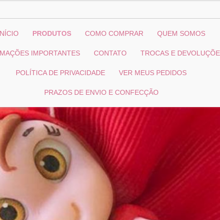
INÍCIO
PRODUTOS
COMO COMPRAR
QUEM SOMOS
RMAÇÕES IMPORTANTES
CONTATO
TROCAS E DEVOLUÇÕ
POLÍTICA DE PRIVACIDADE
VER MEUS PEDIDOS
PRAZOS DE ENVIO E CONFECÇÃO