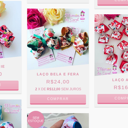
COMP
IE
0
LAÇO BELA E FERA
LAÇO 
R$24,00
R
R$16
2
X DE
R$12,00
SEM JUROS
COMP
COMPRAR
SEM
ESTOQUE