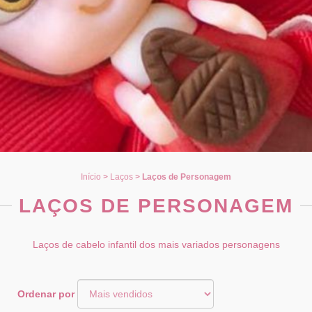
Início
>
Laços
>
Laços de Personagem
LAÇOS DE PERSONAGEM
Laços de cabelo infantil dos mais variados personagens
Ordenar por