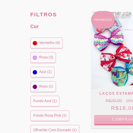
FILTROS
PROMOÇÃO
Cor
Vermelho (4)
Rosa (3)
Azul (1)
Roxo (1)
LAÇOS ESTAM
R$20,00
10
%
Fundo Azul (1)
R$18,0
Fundo Rosa Pink (1)
COMPRA
Off-white Com Dourado (1)